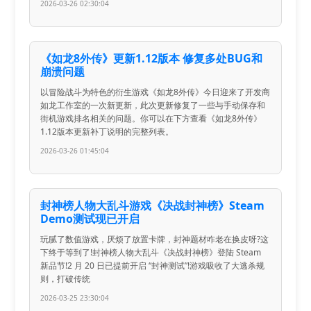
2026-03-26 02:30:04
《如龙8外传》更新1.12版本 修复多处BUG和
崩溃问题
以冒险战斗为特色的衍生游戏《如龙8外传》今日迎来了开发商
如龙工作室的一次新更新，此次更新修复了一些与手动保存和
街机游戏排名相关的问题。你可以在下方查看《如龙8外传》
1.12版本更新补丁说明的完整列表。
2026-03-26 01:45:04
封神榜人物大乱斗游戏《决战封神榜》Steam
Demo测试现已开启
玩腻了数值游戏，厌烦了放置卡牌，封神题材咋老在换皮呀?这
下终于等到了!封神榜人物大乱斗《决战封神榜》登陆 Steam
新品节!2 月 20 日已提前开启 “封神测试”!游戏吸收了大逃杀规
则，打破传统
2026-03-25 23:30:04