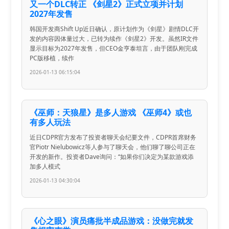
又一个DLC转正 《剑星2》正式立项并计划
2027年发售
韩国开发商Shift Up近日确认，原计划作为《剑星》剧情DLC开
发的内容因体量过大，已转为续作《剑星2》开发。虽然IR文件
显示目标为2027年发售，但CEO金亨泰坦言，由于团队刚完成
PC版移植，续作
2026-01-13 06:15:04
《巫师：天狼星》是多人游戏 《巫师4》或也
有多人玩法
近日CDPR官方发布了投资者聊天会纪要文件，CDPR首席财务
官Piotr Nielubowicz等人参与了聊天会，他们聊了聊公司正在
开发的新作。投资者Dave询问：“如果你们决定为某款游戏添
加多人模式
2026-01-13 04:30:04
《心之眼》演员痛批半成品游戏：没做完就发