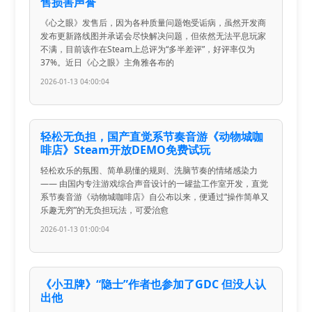
售损害声誉
《心之眼》发售后，因为各种质量问题饱受诟病，虽然开发商
发布更新路线图并承诺会尽快解决问题，但依然无法平息玩家
不满，目前该作在Steam上总评为“多半差评”，好评率仅为
37%。近日《心之眼》主角雅各布的
2026-01-13 04:00:04
轻松无负担，国产直觉系节奏音游《动物城咖
啡店》Steam开放DEMO免费试玩
轻松欢乐的氛围、简单易懂的规则、洗脑节奏的情绪感染力
—— 由国内专注游戏综合声音设计的一罐盐工作室开发，直觉
系节奏音游《动物城咖啡店》自公布以来，便通过“操作简单又
乐趣无穷”的无负担玩法，可爱治愈
2026-01-13 01:00:04
《小丑牌》“隐士”作者也参加了GDC 但没人认
出他