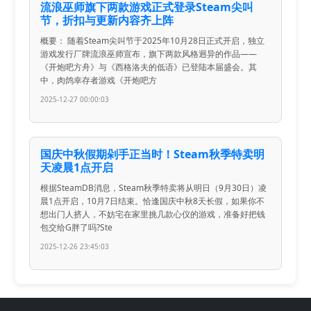
流浪巫师旗下两款游戏正式登录Steam尖叫
节，折扣与更新内容齐上阵
概要： 随着Steam尖叫节于2025年10月28日正式开启，独立
游戏发行厂牌流浪巫师宣布，旗下两款风格迥异的作品——
《开炮吧方舟》与《西格洛夫的低语》已登陆本届盛会。其
中，肉鸽幸存者游戏《开炮吧方
2025-12-27 00:00:03
国庆中秋假期剁手正当时！Steam秋季特卖明
天凌晨1点开启
根据SteamDB消息，Steam秋季特卖将从明日（9月30日）凌
晨1点开启，10月7日结束。恰逢国庆中秋8天长假，如果你不
想出门人挤人，不妨宅在家里挑几款心仪的游戏，准备好把钱
包交给G胖了吗?Ste
2025-12-26 23:45:03