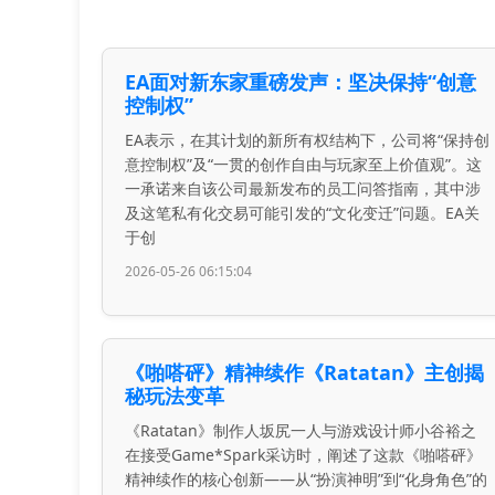
EA面对新东家重磅发声：坚决保持“创意
控制权”
EA表示，在其计划的新所有权结构下，公司将“保持创
意控制权”及“一贯的创作自由与玩家至上价值观”。这
一承诺来自该公司最新发布的员工问答指南，其中涉
及这笔私有化交易可能引发的“文化变迁”问题。EA关
于创
2026-05-26 06:15:04
《啪嗒砰》精神续作《Ratatan》主创揭
秘玩法变革
《Ratatan》制作人坂尻一人与游戏设计师小谷裕之
在接受Game*Spark采访时，阐述了这款《啪嗒砰》
精神续作的核心创新——从“扮演神明”到“化身角色”的