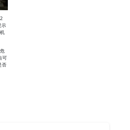
2
提示
机
危
告可
是否