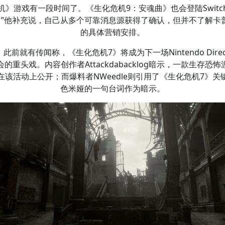
机》游戏有一段时间了。《生化危机9：安魂曲》也会登陆Switc
。”他补充说，自己从多个可靠消息源获得了确认，但并不了解卡
的具体营销安排。
此前就有传闻称，《生化危机7》将成为下一场Nintendo Direc
会的重头戏。内容创作者Attackdabacklog暗示，一款生存恐怖
在该活动上公开；而爆料者NWeedle则引用了《生化危机7》关
色米娅的一句台词作为暗示。