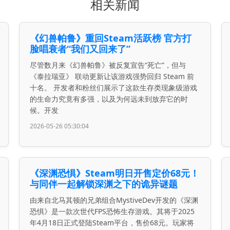
相关新闻
《幻兽帕鲁》重回Steam活跃榜 官方打
脸唱衰者“我们又回来了”
尽管数月来《幻兽帕鲁》被反复宣告“死亡”，但与
《泰拉瑞亚》 联动更新让该游戏强势回归 Steam 前
十名。 开发者和粉丝们展示了这款生存类现象级游戏
的生命力究竟有多强，以及为何远未到放弃它的时
候。开发
2026-05-26 05:30:04
《深渊恐惧》Steam明日开售定价68元！
与同伴一起解锁深渊之下的诡异谜题
由来自北马其顿的兄弟组合MystiveDev开发的《深渊
恐惧》是一款次世代FPS恐怖生存游戏。其将于2025
年4月18日正式登陆Steam平台，售价68元。玩家将