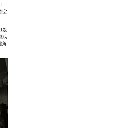
h
普空
t发
游戏
键角