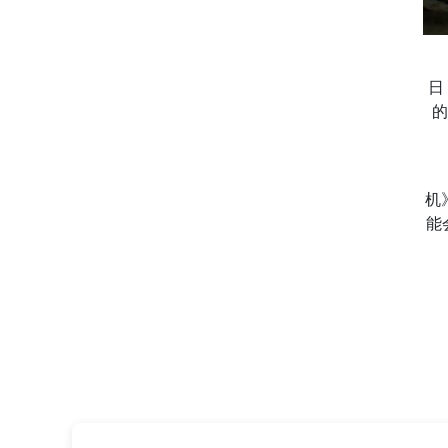
日
的
机
能