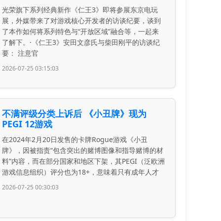
光荣旗下系列经典新作《仁王3》即将参展东京电玩
展，外媒带来了对游戏核心开发者的访谈纪要，谈到
了本作如何将系列特色与“开放区域”融合等，一起来
了解下。·《仁王3》安田文彦氏与柴田刚平的访谈纪
要： 注意官
2026-07-25 03:15:03
不满评级分类上诉后 《小丑牌》现为
PEGI 12游戏
在2024年2月20日发售的卡牌Rogue游戏《小丑
牌》，因被指责“包含突出的赌博图像和指导赌博的材
料”内容，而在部分国家和地区下架，其PEGI（泛欧洲
游戏信息组织）评分也为18+，意味着只有成年人才
2026-07-25 00:30:03