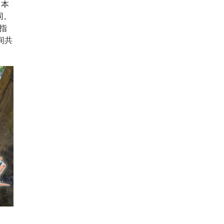
。本
同。
指
间共