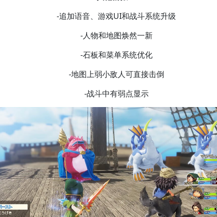
-追加语音、游戏UI和战斗系统升级
-人物和地图焕然一新
-石板和菜单系统优化
-地图上弱小敌人可直接击倒
-战斗中有弱点显示