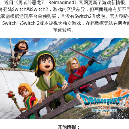
近日《勇者斗恶龙7：Reimagined》官网更新了游戏新情报
将登陆Switch和Switch2，游戏内容没差异，但画面规格有所不
玩家需根据游玩平台单独购买，且没有Switch2升级包。官方明确
，Switch与Switch 2版本被视为独立游戏，存档数据无法在两者
享或转移。
其他情报：