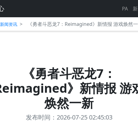
心
PA
新
>
《勇者斗恶龙7：Reimagined》新情报 游戏焕然
平台新闻资讯
《勇者斗恶龙7：
Reimagined》新情报 游
焕然一新
发布时间：2026-07-25 02:45:03