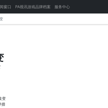
闻窗口
PA视讯游戏品牌档案
服务中心
变
变
变
改变
举措