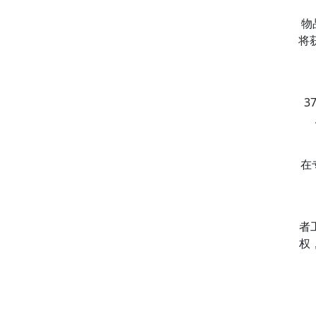
物
将
3
在
者
权