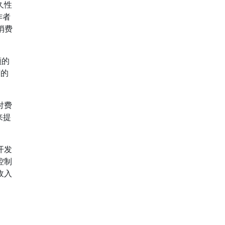
久性
作者
消费
额的
言的
。
付费
来提
开发
控制
收入