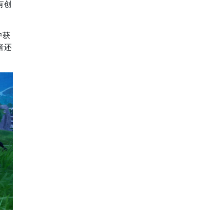
有创
中获
者还