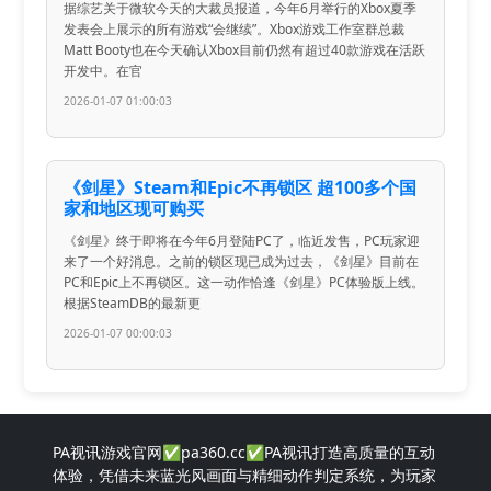
据综艺关于微软今天的大裁员报道，今年6月举行的Xbox夏季
发表会上展示的所有游戏“会继续”。Xbox游戏工作室群总裁
Matt Booty也在今天确认Xbox目前仍然有超过40款游戏在活跃
开发中。在官
2026-01-07 01:00:03
《剑星》Steam和Epic不再锁区 超100多个国
家和地区现可购买
《剑星》终于即将在今年6月登陆PC了，临近发售，PC玩家迎
来了一个好消息。之前的锁区现已成为过去，《剑星》目前在
PC和Epic上不再锁区。这一动作恰逢《剑星》PC体验版上线。
根据SteamDB的最新更
2026-01-07 00:00:03
PA视讯游戏官网✅pa360.cc✅PA视讯打造高质量的互动
体验，凭借未来蓝光风画面与精细动作判定系统，为玩家