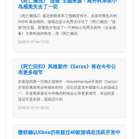
《死亡搁浅》“连接”主题来源：离开科乐美小
岛感觉失去了一切
《死亡搁浅2》最近刚刚发布了预购宣传片。在发布预告片的
SXSW 展会期间，游戏总监小岛秀夫讨论了《死亡搁浅》“连
接”的主题。新预告片包括了一个神似小岛秀夫前作《合金装
备》主角蛇叔的角色，而《死亡搁浅
2026-01-07 04:15:03
《死亡回归》风格新作《Saros》将在今年公
布更多细节
在索尼的第一方独占游戏中，Housemarque开发的《Saros》
尽管距离发售还有很长时间，但它仍是其中最吸引人的游戏之
一。开发商承诺在今年晚些时候会公布更多细节，幸运的是，
这还不是全部，游戏还计划
2026-01-07 01:30:03
微软确认Xbox仍有超过40款游戏在活跃开发中