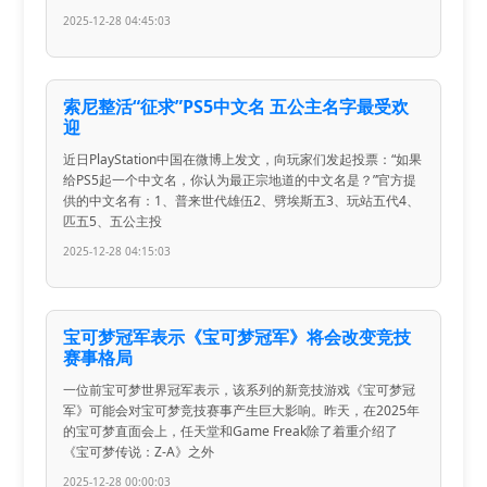
2025-12-28 04:45:03
索尼整活“征求”PS5中文名 五公主名字最受欢
迎
近日PlayStation中国在微博上发文，向玩家们发起投票：“如果
给PS5起一个中文名，你认为最正宗地道的中文名是？”官方提
供的中文名有：1、普来世代雄伍2、劈埃斯五3、玩站五代4、
匹五5、五公主投
2025-12-28 04:15:03
宝可梦冠军表示《宝可梦冠军》将会改变竞技
赛事格局
一位前宝可梦世界冠军表示，该系列的新竞技游戏《宝可梦冠
军》可能会对宝可梦竞技赛事产生巨大影响。昨天，在2025年
的宝可梦直面会上，任天堂和Game Freak除了着重介绍了
《宝可梦传说：Z-A》之外
2025-12-28 00:00:03