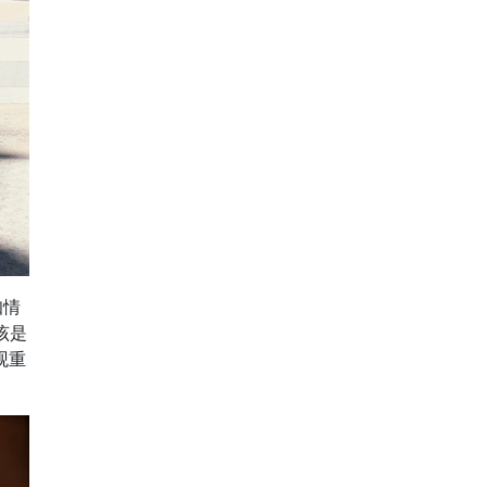
知情
该是
观重