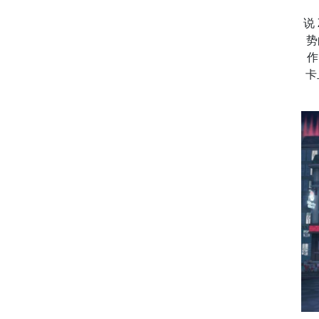
说
势
作
卡