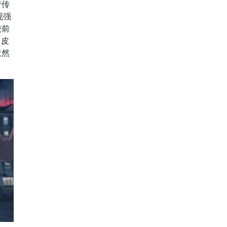
梦传
现强
较前
！皮
依然