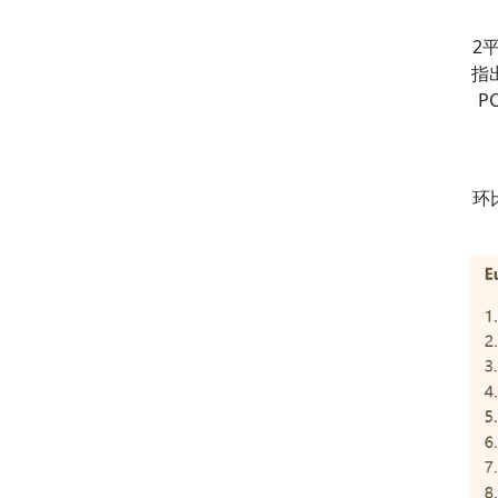
2
指
P
环