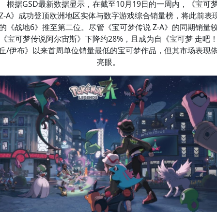
根据GSD最新数据显示，在截至10月19日的一周内，《宝可
 Z-A》成功登顶欧洲地区实体与数字游戏综合销量榜，将此前表
的《战地6》推至第二位。尽管《宝可梦传说 Z-A》的同期销量
《宝可梦传说阿尔宙斯》下降约28%，且成为自《宝可梦 走吧
丘/伊布》以来首周单位销量最低的宝可梦作品，但其市场表现
亮眼。