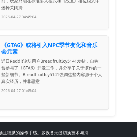
前，玩家只能在标准多人模式和《战区》排位模式中
选择关闭跨
2026-04-27 04:45:04
《GTA6》或将引入NPC季节变化和音乐
会元素
近日Reddit论坛用户BreadfruitIcy5141发帖，自称
曾参与了《GTA6》开发工作，并分享了关于该作的一
些新细节。BreadfruitIcy5141强调这些内容源于个人
真实经历，并非恶意
2026-04-27 01:45:04
供流畅且细腻的操作手感。多设备无缝切换技术与持