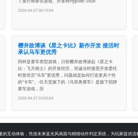
了发行商拳头游戏、开发商Hypixel Stud
2026-04-27 06:15:04
樱井政博谈《星之卡比》新作开发 接活时
承认马车更优秀
同样是赛车类型游戏，日前樱井政博谈起《星之卡
比：飞天骑士》的开发经历，坦诚当时接受开发委托
时曾坦言“马车”更优秀，问题就是如何打造更具个性
的“卡车”。·任天堂旗下的《马里奥赛车》是旗下招牌
赛车游戏，历
2026-04-27 03:00:04
打造高质量的互动体验，凭借未来蓝光风画面与精细动作判定系统，为玩家提