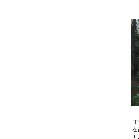
丁
在
开