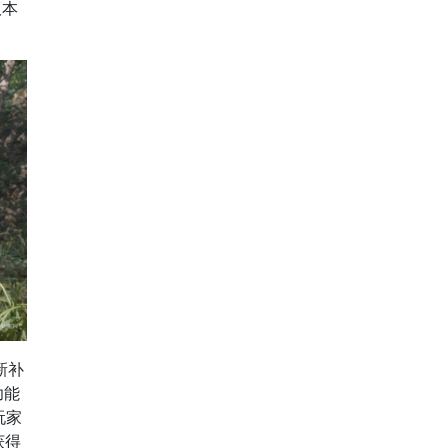
版本
新补
功能
玩家
获得