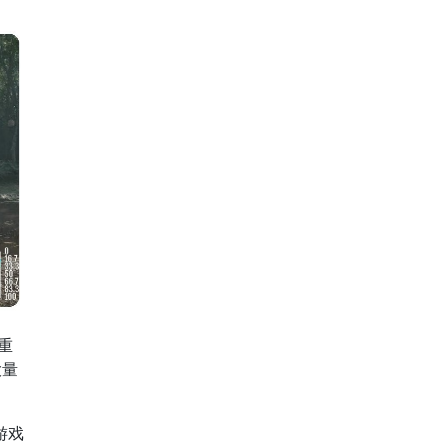
重
大量
游戏