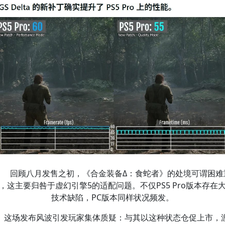
回顾八月发售之初，《合金装备Δ：食蛇者》的处境可谓困难
，这主要归咎于虚幻引擎5的适配问题。不仅PS5 Pro版本存在
技术缺陷，PC版本同样状况频发。
这场发布风波引发玩家集体质疑：与其以这种状态仓促上市，