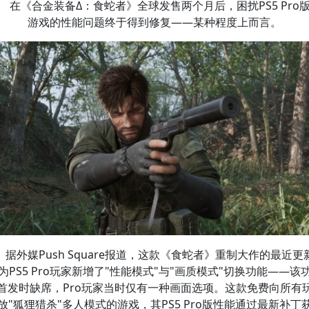
在《合金装备Δ：食蛇者》全球发售两个月后，困扰PS5 Pro
游戏的性能问题终于得到修复——某种程度上而言。
据外媒Push Square报道，这款《食蛇者》重制大作的最近更
为PS5 Pro玩家新增了"性能模式"与"画质模式"切换功能——该
首发时缺席，Pro玩家当时仅有一种画面选项。这款免费向所有
放"狐狸猎杀"多人模式的游戏，其PS5 Pro版性能通过最新补丁