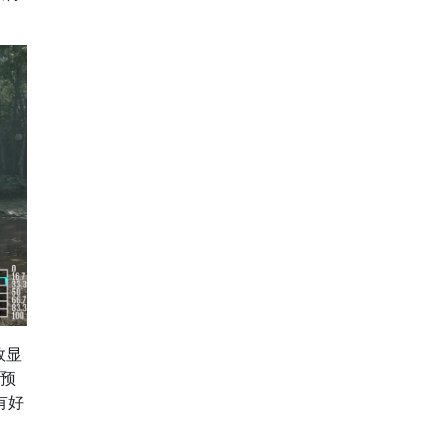
效显
预
有好