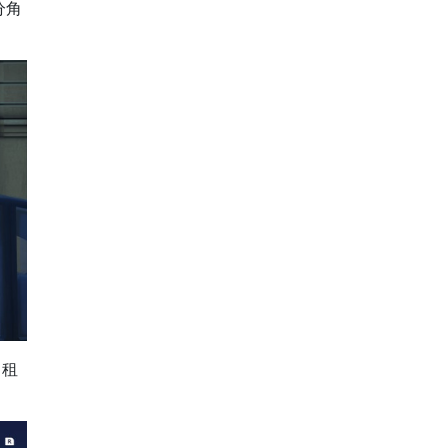
分角
出租