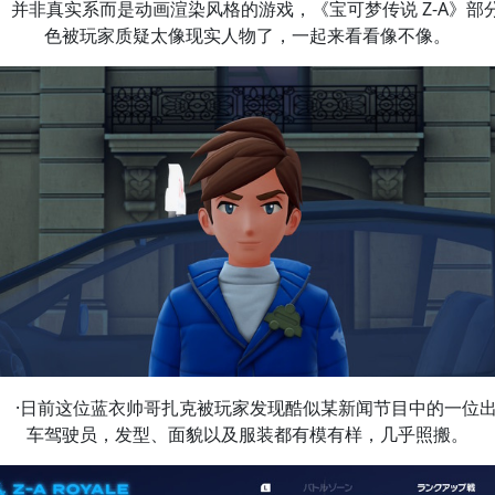
并非真实系而是动画渲染风格的游戏，《宝可梦传说 Z-A》部
色被玩家质疑太像现实人物了，一起来看看像不像。
·日前这位蓝衣帅哥扎克被玩家发现酷似某新闻节目中的一位
车驾驶员，发型、面貌以及服装都有模有样，几乎照搬。