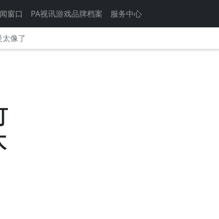
闻窗口
PA视讯游戏品牌档案
服务中心
疑太像了
可
太