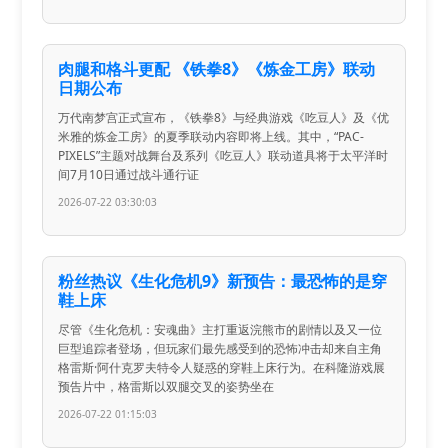
肉腿和格斗更配 《铁拳8》《炼金工房》联动
日期公布
万代南梦宫正式宣布，《铁拳8》与经典游戏《吃豆人》及《优
米雅的炼金工房》的夏季联动内容即将上线。其中，“PAC-
PIXELS”主题对战舞台及系列《吃豆人》联动道具将于太平洋时
间7月10日通过战斗通行证
2026-07-22 03:30:03
粉丝热议《生化危机9》新预告：最恐怖的是穿
鞋上床
尽管《生化危机：安魂曲》主打重返浣熊市的剧情以及又一位
巨型追踪者登场，但玩家们最先感受到的恐怖冲击却来自主角
格雷斯·阿什克罗夫特令人疑惑的穿鞋上床行为。在科隆游戏展
预告片中，格雷斯以双腿交叉的姿势坐在
2026-07-22 01:15:03