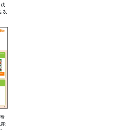
均获
期发
费
未能