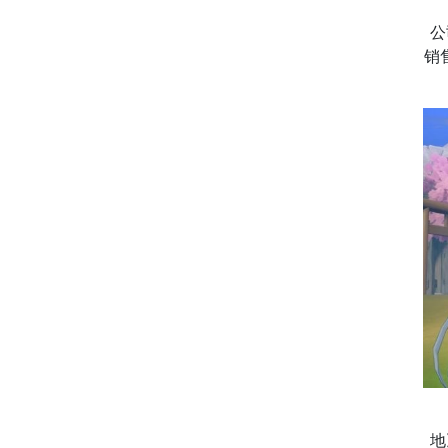
公
销
地