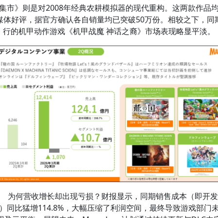
集市》则是对2008年经典农耕模拟器的现代重构。这两款作品
媒体好评，据官方确认各自销量均已突破50万份。相较之下，同
行的机甲动作游戏《机甲战魔 神话之裔》市场表现略显平淡。
为何营收增长却出现亏损？财报显示，同期销售成本（即开发
）同比猛增114.8%，大幅压缩了利润空间，最终导致游戏部门