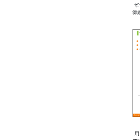
华
得
用