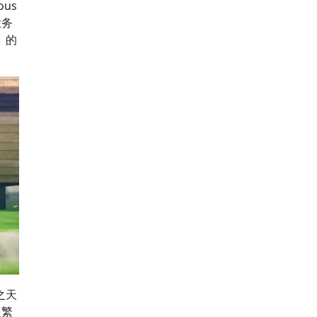
us
业务
）的
之天
之繁