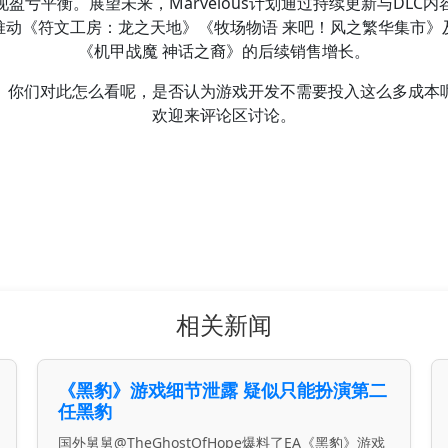
现盈亏平衡。展望未来，Marvelous计划通过持续更新与DLC内
推动《符文工房：龙之天地》《牧场物语 来吧！风之繁华集市》
《机甲战魔 神话之裔》的后续销售增长。
你们对此怎么看呢，是否认为游戏开发不需要投入这么多成本
欢迎来评论区讨论。
相关新闻
《黑豹》游戏细节泄露 疑似只能扮演第二
任黑豹
国外舅舅@TheGhostOfHope爆料了EA《黑豹》游戏